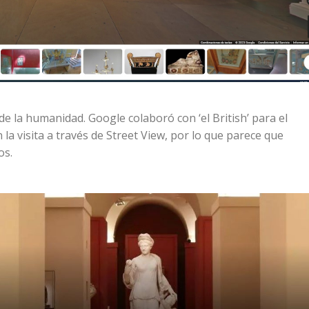
de la humanidad. Google colaboró con ‘el British’ para el
la visita a través de Street View, por lo que parece que
os.