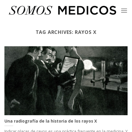
Skip
to
content
TAG ARCHIVES:
RAYOS X
Una radiografía de la historia de los rayos X
Indicar placas de rayos es una práctica frecuente en la medicina. Y