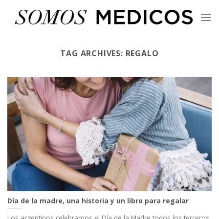
Skip
to
content
TAG ARCHIVES:
REGALO
Día de la madre, una historia y un libro para regalar
Los argentinos celebramos el Día de la Madre todos los terceros