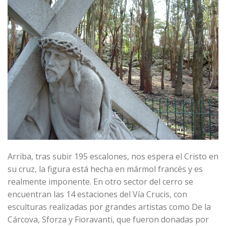
Arriba, tras subir 195 escalones, nos espera el Cristo en
su cruz, la figura está hecha en mármol francés y es
realmente imponente. En otro sector del cerro se
encuentran las 14 estaciones del Vía Crucis, con
esculturas realizadas por grandes artistas como De la
Cárcova, Sforza y Fioravanti, que fueron donadas por