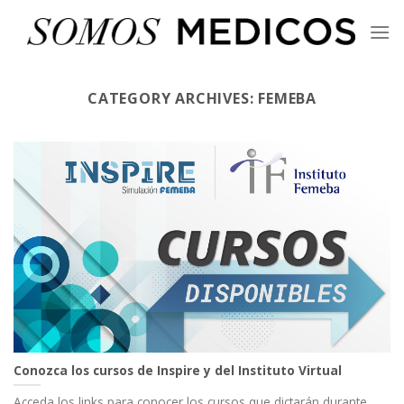
Skip
to
content
CATEGORY ARCHIVES:
FEMEBA
Conozca los cursos de Inspire y del Instituto Virtual
Acceda los links para conocer los cursos que dictarán durante